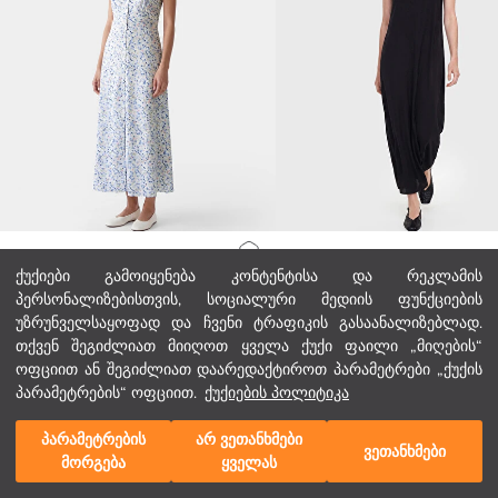
LCWAIKIKI Classic
LCW Comfort
მთავარი გვერდი
ქუქიები გამოიყენება კონტენტისა და რეკლამის
V-ს ფორმის თასმებიანი ყვავილოვანი კაბა
პერსონალიზებისთვის, სოციალური მედიის ფუნქციების
39,00 GEL
49,00 GEL
უზრუნველსაყოფად და ჩვენი ტრაფიკის გასაანალიზებლად.
კატეგორიები
თქვენ შეგიძლიათ მიიღოთ ყველა ქუქი ფაილი „მიღების“
ოფციით ან შეგიძლიათ დაარედაქტიროთ პარამეტრები „ქუქის
ჩემი კალათა
1
/
331
პარამეტრების“ ოფციით.
ქუქიების პოლიტიკა
პარამეტრების
არ ვეთანხმები
ვეთანხმები
მორგება
ყველას