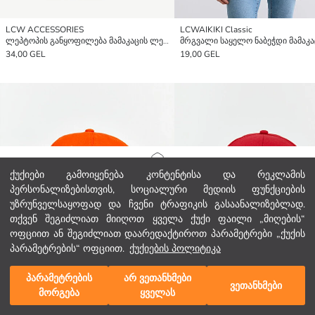
LCW ACCESSORIES
LCWAIKIKI Classic
ლეპტოპის განყოფილება მამაკაცის ლეპტოპის ჩანთა
34,00 GEL
19,00 GEL
მთავარი გვერდი
ქუქიები გამოიყენება კონტენტისა და რეკლამის
პერსონალიზებისთვის, სოციალური მედიის ფუნქციების
უზრუნველსაყოფად და ჩვენი ტრაფიკის გასაანალიზებლად.
კატეგორიები
თქვენ შეგიძლიათ მიიღოთ ყველა ქუქი ფაილი „მიღების“
ოფციით ან შეგიძლიათ დაარედაქტიროთ პარამეტრები „ქუქის
ჩემი კალათა
1
/
2559
პარამეტრების“ ოფციით.
ქუქიების პოლიტიკა
პარამეტრების
არ ვეთანხმები
ვეთანხმები
მორგება
ყველას