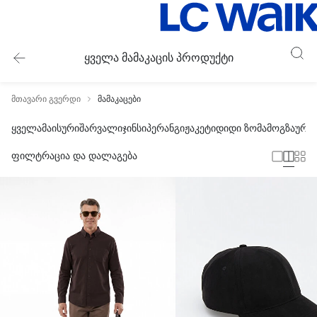
ყველა მამაკაცის პროდუქტი
მთავარი გვერდი
მამაკაცები
ყველა
მაისური
შარვალი
ჯინსი
პერანგი
ჟაკეტი
დიდი ზომა
მოგზაურო
ფილტრაცია და დალაგება