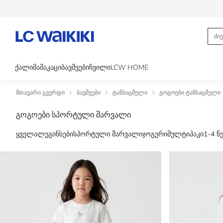
ᲥᲐᲚᲘ
ᲛᲐᲛᲐᲙᲐᲪᲘ
ᲑᲐᲕᲨᲕᲔᲑᲘ
ᲩᲕᲘᲚᲘ
LCW HOME
მთავარი გვერდი
ბავშვები
ტანსაცმელი
გოგოები ტანსაცმელი
გოგოები სპორტული შარვალი
ყველა
ლეგინსები
სპორტული შარვალი
ჯოგერი
მულტიპაკი
1-4 წ