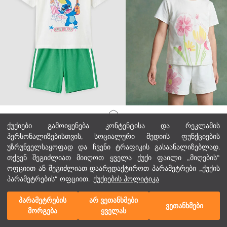
LCW Kids
LCW Kids
მთავარი გვერდი
ქუქიები გამოიყენება კონტენტისა და რეკლამის
Stitch ნაბეჭდი გოგონას შორტების კომპლექტი
გოგონების მრგვალი საყელოს მა
პერსონალიზებისთვის, სოციალური მედიის ფუნქციების
29,00 GEL
13,00 GEL
უზრუნველსაყოფად და ჩვენი ტრაფიკის გასაანალიზებლად.
კატეგორიები
თქვენ შეგიძლიათ მიიღოთ ყველა ქუქი ფაილი „მიღების“
ოფციით ან შეგიძლიათ დაარედაქტიროთ პარამეტრები „ქუქის
ჩემი კალათა
1
/
254
პარამეტრების“ ოფციით.
ქუქიების პოლიტიკა
პარამეტრების
არ ვეთანხმები
ვეთანხმები
მორგება
ყველას