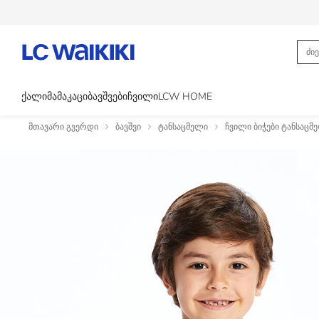
ᲥᲐᲚᲘ
ᲛᲐᲛᲐᲙᲐᲪᲘ
ᲑᲐᲕᲨᲕᲔᲑᲘ
ᲩᲕᲘᲚᲘ
LCW HOME
მთავარი გვერდი
ბავშვი
ტანსაცმელი
ჩვილი ბიჭები ტანსაცმ