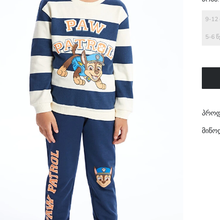
9-12
5-6 
პროდ
მიწო