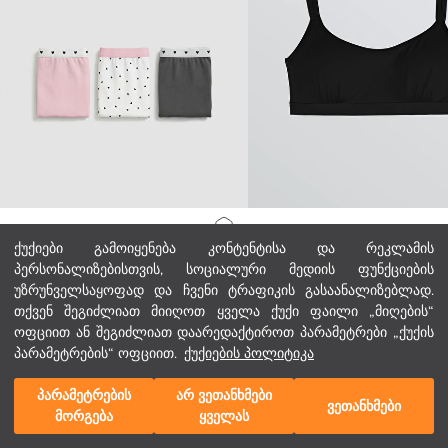
LCW Kids
LCW Kids
მთავარი გვერდი
ქუქიები გამოიყენება კონტენტისა და რეკლამის
სამი ნაბეჭდი გოგონებისთვის ბოქსერ საცვლების ნაკრები
თასმებიანი გოგონას ბიუსტჰალტ
პერსონალიზებისთვის, სოციალური მედიის ფუნქციების
19,00 GEL
12,00 GEL
უზრუნველსაყოფად და ჩვენი ტრაფიკის გასაანალიზებლად.
კატეგორიები
თქვენ შეგიძლიათ მიიღოთ ყველა ქუქი ფაილი „მიღების“
ოფციით ან შეგიძლიათ დაარედაქტიროთ პარამეტრები „ქუქის
ჩემი კალათა
1
/
106
პარამეტრების“ ოფციით.
ქუქიების პოლიტიკა
პარამეტრების
არ ვეთანხმები
ვეთანხმები
მორგება
ყველას