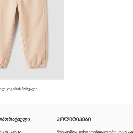
ვილ ჯოგერის შარვალი
რპორატიული
ᲞᲝᲚᲘᲢᲘᲙᲔᲑᲘ
ᲜᲡ ᲨᲔᲡᲐᲮᲔᲑ
მონაცემთა კონფედენციალობის და უს