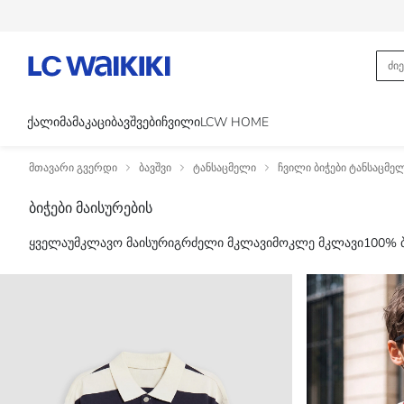
ᲥᲐᲚᲘ
ᲛᲐᲛᲐᲙᲐᲪᲘ
ᲑᲐᲕᲨᲕᲔᲑᲘ
ᲩᲕᲘᲚᲘ
LCW HOME
მთავარი გვერდი
ბავშვი
ტანსაცმელი
ჩვილი ბიჭები ტანსაცმე
ბიჭები მაისურების
ყველა
უმკლავო მაისური
გრძელი მკლავი
მოკლე მკლავი
100% 