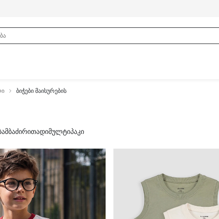
ლი
ბიჭები მაისურების
ბამბა
ძირითადი
მულტიპაკი