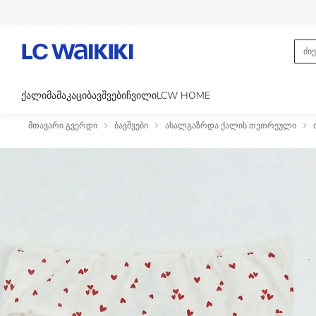
ᲥᲐᲚᲘ
ᲛᲐᲛᲐᲙᲐᲪᲘ
ᲑᲐᲕᲨᲕᲔᲑᲘ
ᲩᲕᲘᲚᲘ
LCW HOME
მთავარი გვერდი
ბავშვები
ახალგაზრდა ქალის თეთრეული