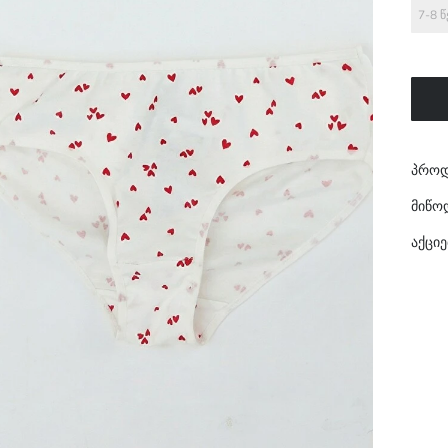
7-8 
პროდ
მიწო
აქციე