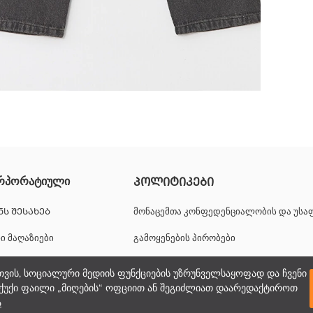
ხეთ ისინი დაბალ ტემპერატურაზე და შიგნიდან გარეთ; ამ გზით ჩვ
რპორატიული
ᲞᲝᲚᲘᲢᲘᲙᲔᲑᲘ
ება წელიდან ბოლომდე. ელასტიკური ქამარი უზრუნველყოფს მყარ მო
ᲜᲡ ᲨᲔᲡᲐᲮᲔᲑ
მონაცემთა კონფედენციალობის და უს
ნი მაღაზიები
გამოყენების პირობები
იერული შესაძლებლობები
ქუქიების პოლიტიკა
თვის, სოციალური მედიის ფუნქციების უზრუნველსაყოფად და ჩვენი
ქუქი ფაილი „მიღების“ ოფციით ან შეგიძლიათ დაარედაქტიროთ
პორატიული მხარდაჭერა
ა