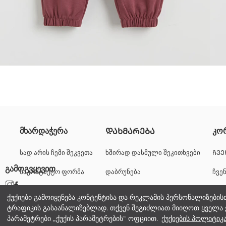
გოგონების სპორტული შარვალი დამზადებულია საშუალო სისქის ურ
მხარდაჭერა
კო
ᲓᲐᲮᲛᲐᲠᲔᲑᲐ
Ძირითადი Ქსოვილი:
წარმოშობის ქვეყანა:
სად არის ჩემი შეკვეთა
ხშირად დასმული შეკითხვები
ᲩᲕᲔ
გამყიდველი:
გამოგვყევით
საკონტაქტო ფორმა
დაბრუნება
ჩვე
ბრენდი:
სქესი:
+995 322 500 529
კარ
სტილი:
ქუქიები გამოიყენება კონტენტისა და რეკლამის პერსონალიზების
ქსოვილი:
ტრაფიკის გასაანალიზებლად. თქვენ შეგიძლიათ მიიღოთ ყველა 
კორ
წელის სილუეტი:
პარამეტრები „ქუქის პარამეტრების“ ოფციით.
ქუქიების პოლიტიკ
სისქე: