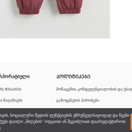
თიერთბლოკირების ქსოვილისგან. აქვს ელასტიური წელი და დაკეცი
რპორატიული
ᲞᲝᲚᲘᲢᲘᲙᲔᲑᲘ
ᲜᲡ ᲨᲔᲡᲐᲮᲔᲑ
მონაცემთა კონფედენციალობის და უს
ნი მაღაზიები
გამოყენების პირობები
იერული შესაძლებლობები
ქუქიების პოლიტიკა
თვის, სოციალური მედიის ფუნქციების უზრუნველსაყოფად და ჩვენი
ქუქი ფაილი „მიღების“ ოფციით ან შეგიძლიათ დაარედაქტიროთ
პორატიული მხარდაჭერა
ა