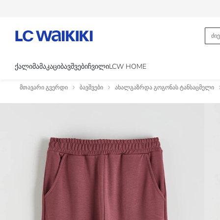
ᲥᲐᲚᲘ
ᲛᲐᲛᲐᲙᲐᲪᲘ
ᲑᲐᲕᲨᲕᲔᲑᲘ
ᲩᲕᲘᲚᲘ
LCW HOME
მთავარი გვერდი
ბავშვები
ახალგაზრდა გოგონას ტანსაცმელი