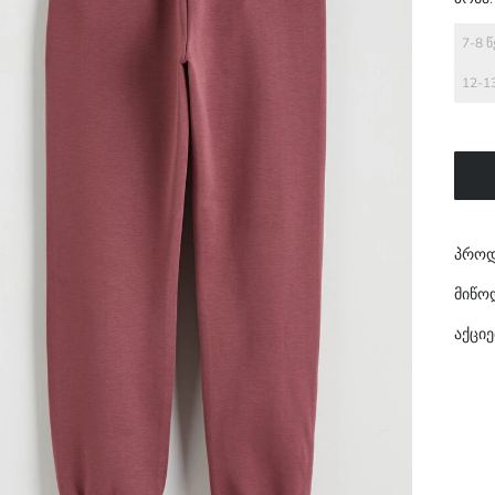
7-8 
12-1
პროდ
მიწო
აქციე