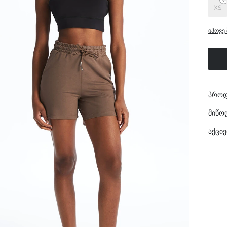
XS
იპოვე 
პროდ
მიწო
აქციე