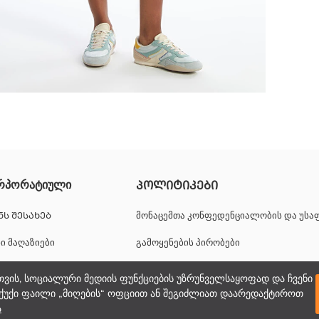
რპორატიული
ᲞᲝᲚᲘᲢᲘᲙᲔᲑᲘ
ᲜᲡ ᲨᲔᲡᲐᲮᲔᲑ
მონაცემთა კონფედენციალობის და უს
ნი მაღაზიები
გამოყენების პირობები
იერული შესაძლებლობები
ქუქიების პოლიტიკა
თვის, სოციალური მედიის ფუნქციების უზრუნველსაყოფად და ჩვენი
ქუქი ფაილი „მიღების“ ოფციით ან შეგიძლიათ დაარედაქტიროთ
პორატიული მხარდაჭერა
ა