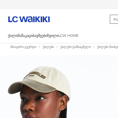
ᲥᲐᲚᲘ
ᲛᲐᲛᲐᲙᲐᲪᲘ
ᲑᲐᲕᲨᲕᲔᲑᲘ
ᲩᲕᲘᲚᲘ
LCW HOME
მთავარი გვერდი
ქალები
ქალები ტანსაცმელი
ქალები მაისუ