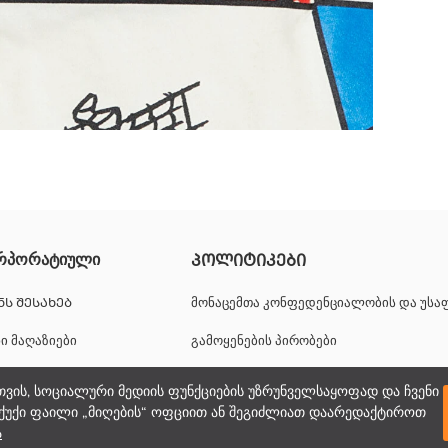
ა ბამბის ქსოვილისგან. შექმნილია მრგვალი საყელოთი.
რპორატიული
ᲞᲝᲚᲘᲢᲘᲙᲔᲑᲘ
ᲜᲡ ᲨᲔᲡᲐᲮᲔᲑ
მონაცემთა კონფედენციალობის და უს
ნი მაღაზიები
გამოყენების პირობები
იერული შესაძლებლობები
ქუქიების პოლიტიკა
თვის, სოციალური მედიის ფუნქციების უზრუნველსაყოფად და ჩვენი
ქუქი ფაილი „მიღების“ ოფციით ან შეგიძლიათ დაარედაქტიროთ
პორატიული მხარდაჭერა
ა