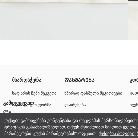
Spider-Man-ის ლიცენზირებული ბიჭებისთვის მაისური დამზადებული
მხარდაჭერა
კო
ᲓᲐᲮᲛᲐᲠᲔᲑᲐ
Ძირითადი Ქსოვილი:
წარმოშობის ქვეყანა:
სად არის ჩემი შეკვეთა
ხშირად დასმული შეკითხვები
ᲩᲕᲔ
გამყიდველი:
გამოგვყევით
საკონტაქტო ფორმა
დაბრუნება
ჩვე
ბრენდი:
სქესი:
+995 322 500 529
კარ
სტილი:
ქუქიები გამოიყენება კონტენტისა და რეკლამის პერსონალიზების
ქსოვილი:
ტრაფიკის გასაანალიზებლად. თქვენ შეგიძლიათ მიიღოთ ყველა 
კორ
სისქე:
პარამეტრები „ქუქის პარამეტრების“ ოფციით.
ქუქიების პოლიტიკ