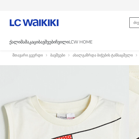
ᲥᲐᲚᲘ
ᲛᲐᲛᲐᲙᲐᲪᲘ
ᲑᲐᲕᲨᲕᲔᲑᲘ
ᲩᲕᲘᲚᲘ
LCW HOME
მთავარი გვერდი
ბავშვები
ახალგაზრდა ბიჭების ტანსაცმელი