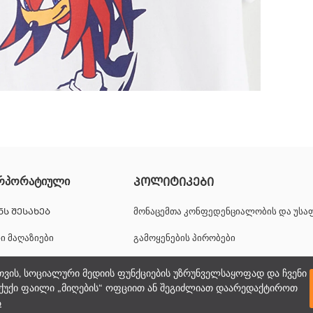
ვილისგან. შექმნილია მოკლე სახელოებითა და მრგვალი საყელოთი.
რპორატიული
ᲞᲝᲚᲘᲢᲘᲙᲔᲑᲘ
ᲜᲡ ᲨᲔᲡᲐᲮᲔᲑ
მონაცემთა კონფედენციალობის და უს
ნი მაღაზიები
გამოყენების პირობები
იერული შესაძლებლობები
ქუქიების პოლიტიკა
თვის, სოციალური მედიის ფუნქციების უზრუნველსაყოფად და ჩვენი
ქუქი ფაილი „მიღების“ ოფციით ან შეგიძლიათ დაარედაქტიროთ
პორატიული მხარდაჭერა
ა