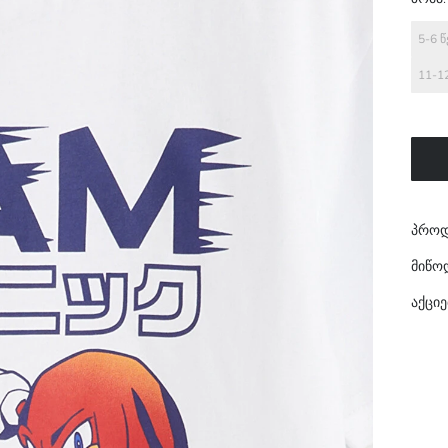
5-6 
11-1
პროდ
მიწო
აქციე