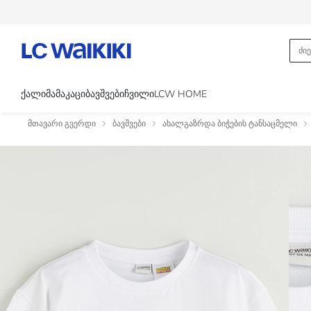
ᲥᲐᲚᲘ
ᲛᲐᲛᲐᲙᲐᲪᲘ
ᲑᲐᲕᲨᲕᲔᲑᲘ
ᲩᲕᲘᲚᲘ
LCW HOME
მთავარი გვერდი
ბავშვები
ახალგაზრდა ბიჭების ტანსაცმელი