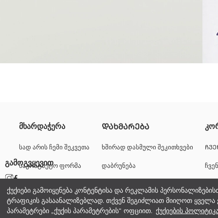
Sonic-ის პრინტიანი ბიჭების მაისური, დამზადებულია ბამბის ქსო
მხარდაჭერა
კო
ᲓᲐᲮᲛᲐᲠᲔᲑᲐ
Ძირითადი Ქსოვილი:
წარმოშობის ქვეყანა:
სად არის ჩემი შეკვეთა
ხშირად დასმული შეკითხვები
ᲩᲕᲔ
გამყიდველი:
გამოგვყევით
საკონტაქტო ფორმა
დაბრუნება
ჩვე
ბრენდი:
სქესი:
+995 322 500 529
კარ
სტილი:
ქუქიები გამოიყენება კონტენტისა და რეკლამის პერსონალიზების
ქსოვილი:
ტრაფიკის გასაანალიზებლად. თქვენ შეგიძლიათ მიიღოთ ყველა 
კორ
სისქე:
პარამეტრები „ქუქის პარამეტრების“ ოფციით.
ქუქიების პოლიტიკ