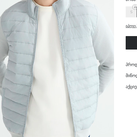
S
იპოვე 
პროდ
მიწო
აქციე