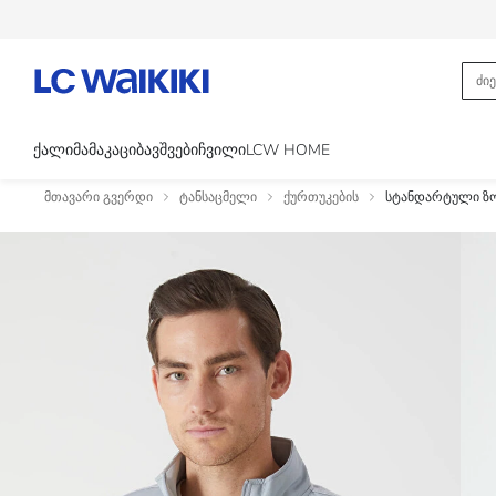
ᲥᲐᲚᲘ
ᲛᲐᲛᲐᲙᲐᲪᲘ
ᲑᲐᲕᲨᲕᲔᲑᲘ
ᲩᲕᲘᲚᲘ
LCW HOME
მთავარი გვერდი
ტანსაცმელი
ქურთუკების
სტანდარტული ზომ