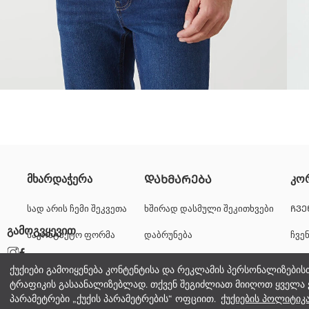
გამოკვეთს ელეგანტურობას მისი მაღალ საყელოიანი დიზაინით. უზ
მხარდაჭერა
კო
ᲓᲐᲮᲛᲐᲠᲔᲑᲐ
ტანსაცმლის ვარიანტი როგორც ყოველდღიური ტარებისთვის, ასევე 
სად არის ჩემი შეკვეთა
ხშირად დასმული შეკითხვები
ᲩᲕᲔ
გამოგვყევით
საკონტაქტო ფორმა
დაბრუნება
ჩვე
2.Ქსოვილი:
+995 322 500 529
კარ
3.Ქსოვილი:
ქუქიები გამოიყენება კონტენტისა და რეკლამის პერსონალიზების
Სარჩული:
ტრაფიკის გასაანალიზებლად. თქვენ შეგიძლიათ მიიღოთ ყველა 
კორ
Შევსება:
პარამეტრები „ქუქის პარამეტრების“ ოფციით.
ქუქიების პოლიტიკ
Ძირითადი Ქსოვილი: