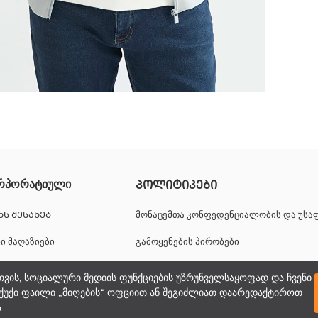
რუნველყოფს ეფექტურ დაცვას ცივი ამინდის პირობებში თავისი თბ
რპორატიული
ᲞᲝᲚᲘᲢᲘᲙᲔᲑᲘ
განსაკუთრებული შემთხვევებისთვის.
ᲜᲡ ᲨᲔᲡᲐᲮᲔᲑ
მონაცემთა კონფედენციალობის და უს
ნი მაღაზიები
გამოყენების პირობები
იერული შესაძლებლობები
ქუქიების პოლიტიკა
თვის, სოციალური მედიის ფუნქციების უზრუნველსაყოფად და ჩვენი
ქუქი ფაილი „მიღების“ ოფციით ან შეგიძლიათ დაარედაქტიროთ
პორატიული მხარდაჭერა
ა