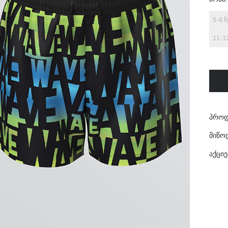
5-6 
11-1
პროდ
მიწო
აქციე