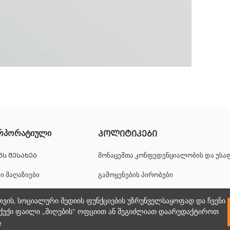
 ბავშვების კანს მზის მავნე ზემოქმედებისგან. ამავე დროს, სწრაფ
რპორატიული
ᲞᲝᲚᲘᲢᲘᲙᲔᲑᲘ
ᲜᲡ ᲨᲔᲡᲐᲮᲔᲑ
მონაცემთა კონფედენციალობის და უს
ნი მაღაზიები
გამოყენების პირობები
იერული შესაძლებლობები
ქუქიების პოლიტიკა
თვის, სოციალური მედიის ფუნქციების უზრუნველსაყოფად და ჩვენი
ქუქი ფაილი „მიღების“ ოფციით ან შეგიძლიათ დაარედაქტიროთ
პორატიული მხარდაჭერა
ა