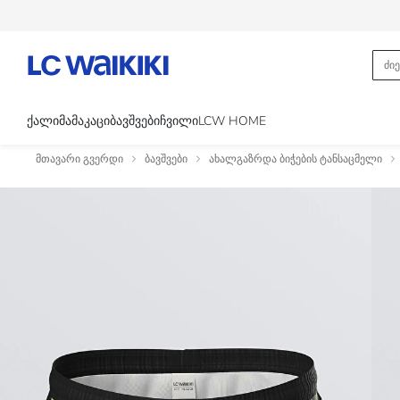
ᲥᲐᲚᲘ
ᲛᲐᲛᲐᲙᲐᲪᲘ
ᲑᲐᲕᲨᲕᲔᲑᲘ
ᲩᲕᲘᲚᲘ
LCW HOME
მთავარი გვერდი
ბავშვები
ახალგაზრდა ბიჭების ტანსაცმელი