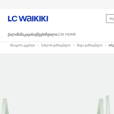
ᲥᲐᲚᲘ
ᲛᲐᲛᲐᲙᲐᲪᲘ
ᲑᲐᲕᲨᲕᲔᲑᲘ
ᲩᲕᲘᲚᲘ
LCW HOME
მთავარი გვერდი
სახლის ტანსაცმელი
შიდა ტანსაცმელი
თხე