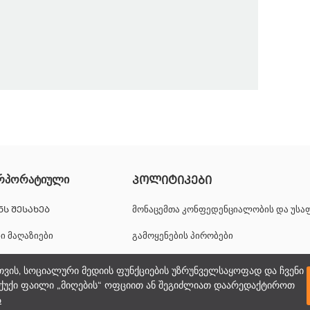
ის არაპადირებული და ძვლიანი.
რპორატიული
ᲞᲝᲚᲘᲢᲘᲙᲔᲑᲘ
ᲜᲡ ᲨᲔᲡᲐᲮᲔᲑ
მონაცემთა კონფედენციალობის და უს
ნი მაღაზიები
გამოყენების პირობები
იერული შესაძლებლობები
ქუქიების პოლიტიკა
თვის, სოციალური მედიის ფუნქციების უზრუნველსაყოფად და ჩვენი
ქუქი ფაილი „მიღების“ ოფციით ან შეგიძლიათ დაარედაქტიროთ
პორატიული მხარდაჭერა
ა