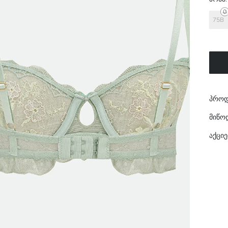
75B
პროდ
მიწო
აქციე