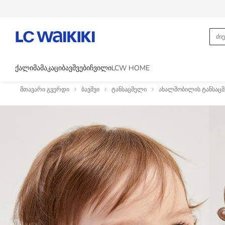
ᲥᲐᲚᲘ
ᲛᲐᲛᲐᲙᲐᲪᲘ
ᲑᲐᲕᲨᲕᲔᲑᲘ
ᲩᲕᲘᲚᲘ
LCW HOME
მთავარი გვერდი
ბავშვი
ტანსაცმელი
ახალშობილის ტანსაც