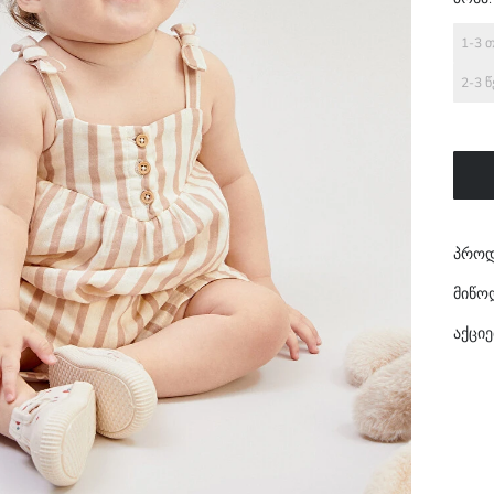
1-3 
2-3 
პროდ
მიწო
აქციე