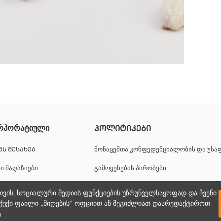
ონე, ეს ზოლიანი Baby Girls' კომბინიზონი კომფორტს უზრუნველყო
რპორატიული
ᲞᲝᲚᲘᲢᲘᲙᲔᲑᲘ
ᲜᲡ ᲨᲔᲡᲐᲮᲔᲑ
მონაცემთა კონფედენციალობის და უს
ნი მაღაზიები
გამოყენების პირობები
იერული შესაძლებლობები
ქუქიების პოლიტიკა
თვის, სოციალური მედიის ფუნქციების უზრუნველსაყოფად და ჩვენი
ქუქი ფაილი „მიღების“ ოფციით ან შეგიძლიათ დაარედაქტიროთ
პორატიული მხარდაჭერა
ა