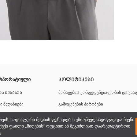
ლი 3-ძაფიანი ქსოვილისგან მას აქვს ღილებიანი შესაკრავი, რიბის
რპორატიული
ᲞᲝᲚᲘᲢᲘᲙᲔᲑᲘ
ᲜᲡ ᲨᲔᲡᲐᲮᲔᲑ
მონაცემთა კონფედენციალობის და უს
ნი მაღაზიები
გამოყენების პირობები
იერული შესაძლებლობები
ქუქიების პოლიტიკა
თვის, სოციალური მედიის ფუნქციების უზრუნველსაყოფად და ჩვენი
ქუქი ფაილი „მიღების“ ოფციით ან შეგიძლიათ დაარედაქტიროთ
პორატიული მხარდაჭერა
ა