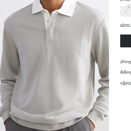
S
იპოვე 
პროდ
მიწო
აქციე