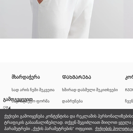
პოლო საყელო, გრძელმკლავიანი მამაკაცის თბილი ზედა, დამზადებუ
მხარდაჭერა
კო
ᲓᲐᲮᲛᲐᲠᲔᲑᲐ
სად არის ჩემი შეკვეთა
ხშირად დასმული შეკითხვები
ᲩᲕᲔ
გამოგვყევით
საკონტაქტო ფორმა
დაბრუნება
ჩვე
Ძირითადი Ქსოვილი:
წარმოშობის ქვეყანა:
+995 322 500 529
კარ
გამყიდველი:
ქუქიები გამოიყენება კონტენტისა და რეკლამის პერსონალიზების
ბრენდი:
ტრაფიკის გასაანალიზებლად. თქვენ შეგიძლიათ მიიღოთ ყველა 
კორ
სქესი:
პარამეტრები „ქუქის პარამეტრების“ ოფციით.
ქუქიების პოლიტიკ
სტილი: