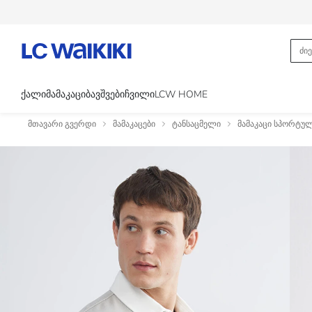
ᲥᲐᲚᲘ
ᲛᲐᲛᲐᲙᲐᲪᲘ
ᲑᲐᲕᲨᲕᲔᲑᲘ
ᲩᲕᲘᲚᲘ
LCW HOME
მთავარი გვერდი
მამაკაცები
ტანსაცმელი
მამაკაცი სპორტულ